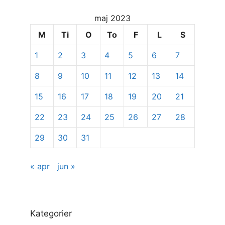
for
maj 2023
at
se
M
Ti
O
To
F
L
S
specifikke
1
2
3
4
5
6
7
indlæg
8
9
10
11
12
13
14
15
16
17
18
19
20
21
22
23
24
25
26
27
28
29
30
31
« apr
jun »
Kategorier