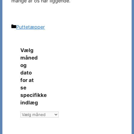
mange af os har liggende.
Kategorier
Puttetæpper
Vælg
måned
og
dato
for at
se
specifikke
indlæg
Vælg
måned
og