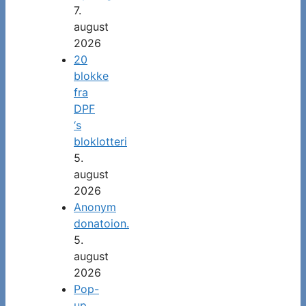
7.
august
2026
20
blokke
fra
DPF
‘s
bloklotteri
5.
august
2026
Anonym
donatoion.
5.
august
2026
Pop-
up