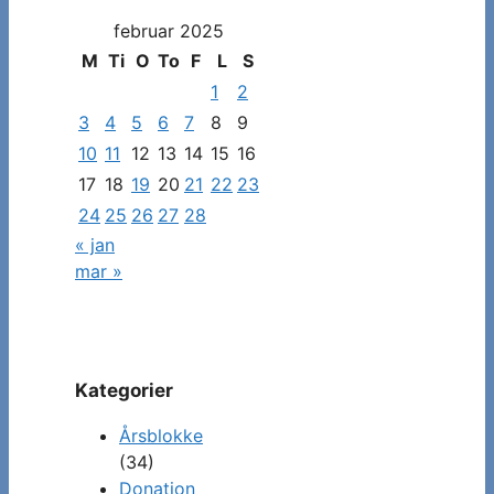
dato
februar 2025
for
at
M
Ti
O
To
F
L
S
se
1
2
specifikke
3
4
5
6
7
8
9
indlæg
10
11
12
13
14
15
16
17
18
19
20
21
22
23
24
25
26
27
28
« jan
mar »
Kategorier
Årsblokke
(34)
Donation