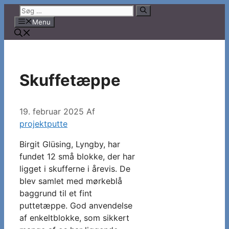
Hop
Søg
til
efter:
Menu
indhold
Skuffetæppe
19. februar 2025
Af
projektputte
Birgit Glüsing, Lyngby, har
fundet 12 små blokke, der har
ligget i skufferne i årevis. De
blev samlet med mørkeblå
baggrund til et fint
puttetæppe. God anvendelse
af enkeltblokke, som sikkert