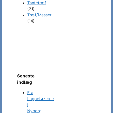
Tantetræf
(21)
Træf/Messer
(14)
Seneste
indlæg
Fra
Lappetøzerne
i
Nyborg