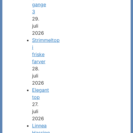
gange
3
29.
juli
2026
Strimmeltop
i
friske
farver
28.
juli
2026
Elegant
top
27.
juli
2026
Linnea
Hassing