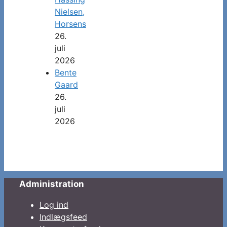
Nielsen,
Horsens
26.
juli
2026
Bente
Gaard
26.
juli
2026
Administration
Log ind
Indlægsfeed