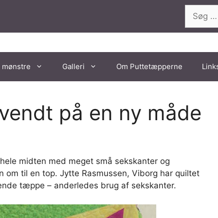
Søg
efter:
 mønstre
Galleri
Om Puttetæpperne
Link
vendt på en ny måde
t hele midten med meget små sekskanter og
 om til en top. Jytte Rasmussen, Viborg har quiltet
nde tæppe – anderledes brug af sekskanter.