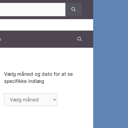
s
Vælg måned og dato for at se
specifikke indlæg
Vælg
måned
og
dato
for