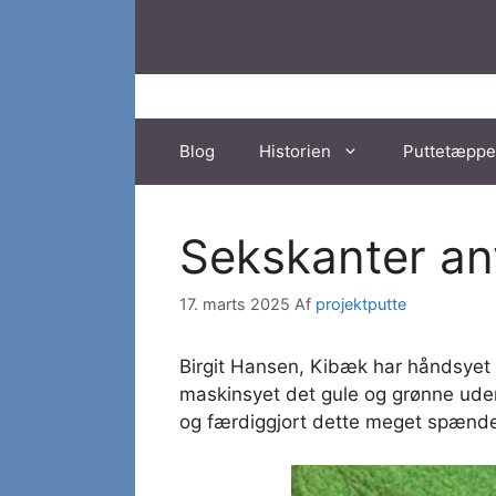
Hop
til
indhold
Blog
Historien
Puttetæppe
Sekskanter an
17. marts 2025
Af
projektputte
Birgit Hansen, Kibæk har håndsye
maskinsyet det gule og grønne uden
og færdiggjort dette meget spænde