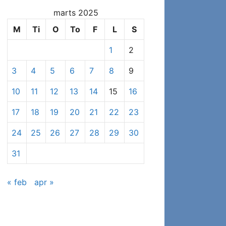
at
marts 2025
se
specifikke
M
Ti
O
To
F
L
S
indlæg
1
2
3
4
5
6
7
8
9
10
11
12
13
14
15
16
17
18
19
20
21
22
23
24
25
26
27
28
29
30
31
« feb
apr »