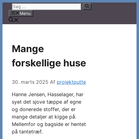
Hop
Søg
til
efter:
Menu
indhold
Mange
forskellige huse
30. marts 2025
Af
projektputte
Hanne Jensen, Hasselager, har
syet det sjove tæppe af egne
og donerede stoffer, der er
mange detaljer at kigge på.
Mellemfor og bagside er hentet
på tantetræf.