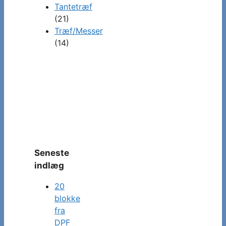
Tantetræf
(21)
Træf/Messer
(14)
Seneste
indlæg
20
blokke
fra
DPF