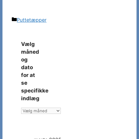
Kategorier
Puttetæpper
Vælg
måned
og
dato
for at
se
specifikke
indlæg
Vælg
måned
og
dato