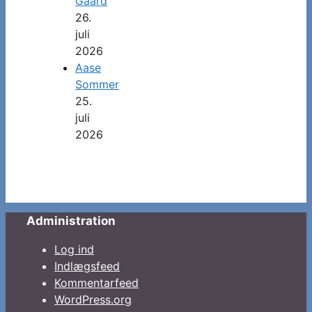
Gaard
26.
juli
2026
Aase
Sommer
25.
juli
2026
Administration
Log ind
Indlægsfeed
Kommentarfeed
WordPress.org