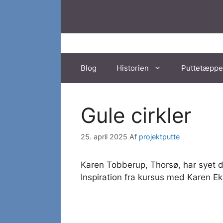
Hop
til
indhold
Blog
Historien
Puttetæppe
Gule cirkler
25. april 2025
Af
projektputte
Karen Tobberup, Thorsø, har syet de
Inspiration fra kursus med Karen E