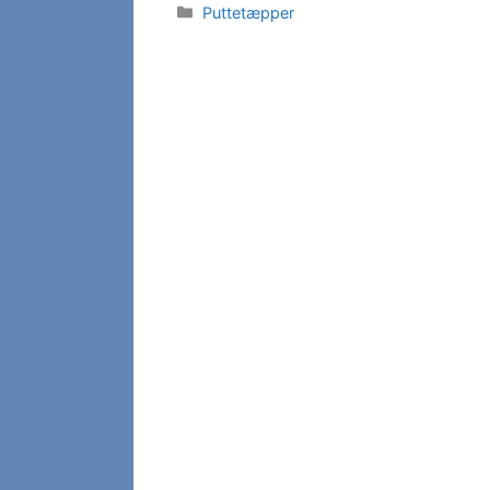
Kategorier
Puttetæpper