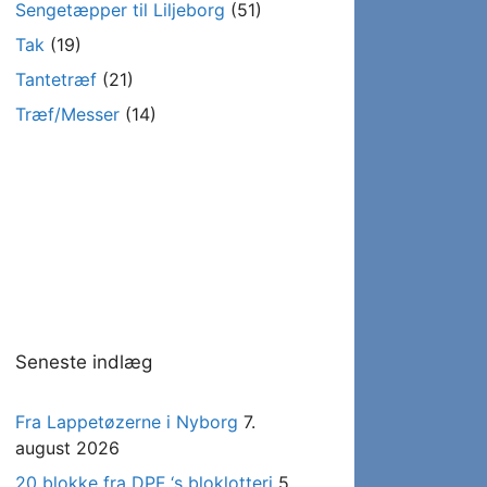
Sengetæpper til Liljeborg
(51)
Tak
(19)
Tantetræf
(21)
Træf/Messer
(14)
Seneste indlæg
Fra Lappetøzerne i Nyborg
7.
august 2026
20 blokke fra DPF ‘s bloklotteri
5.