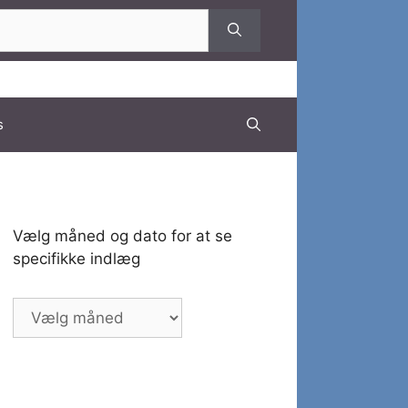
s
Vælg måned og dato for at se
specifikke indlæg
Vælg
måned
og
dato
for