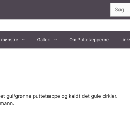
Søg
efter:
 mønstre
Galleri
Om Puttetæpperne
Link
t gul/grønne puttetæppe og kaldt det gule cirkler.
kmann.