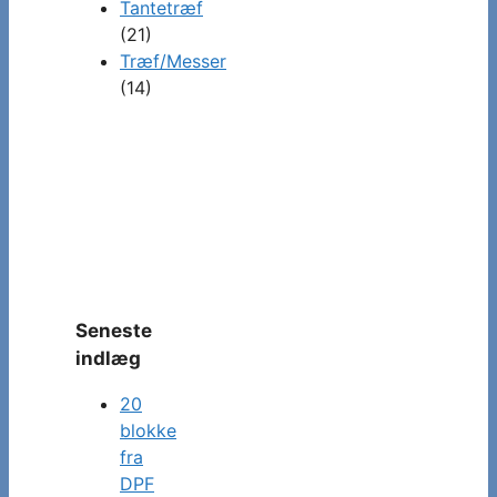
Tantetræf
(21)
Træf/Messer
(14)
Seneste
indlæg
20
blokke
fra
DPF