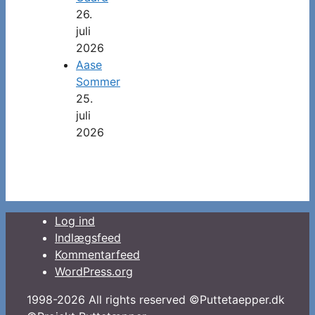
26.
juli
2026
Aase
Sommer
25.
juli
2026
Log ind
Indlægsfeed
Kommentarfeed
WordPress.org
1998-2026 All rights reserved ©Puttetaepper.dk