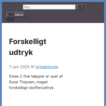
Hop
Søg
til
efter:
Menu
indhold
Forskelligt
udtryk
7. juni 2025
Af
projektputte
Disse 2 fine tæpper er syet af
Sussi Thaysen, meget
forskellige stoffer/udtryk.