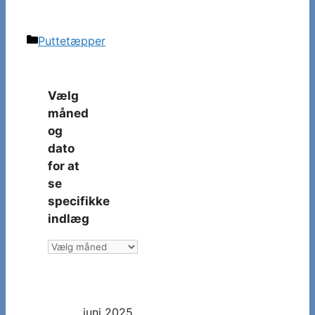
Kategorier
Puttetæpper
Vælg
måned
og
dato
for at
se
specifikke
indlæg
Vælg
måned
og
dato
juni 2025
for