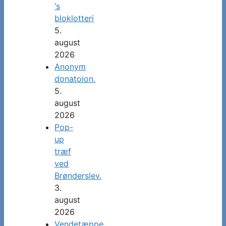
‘s
bloklotteri
5.
august
2026
Anonym
donatoion.
5.
august
2026
Pop-
up
træf
ved
Brønderslev.
3.
august
2026
Vendetæppe