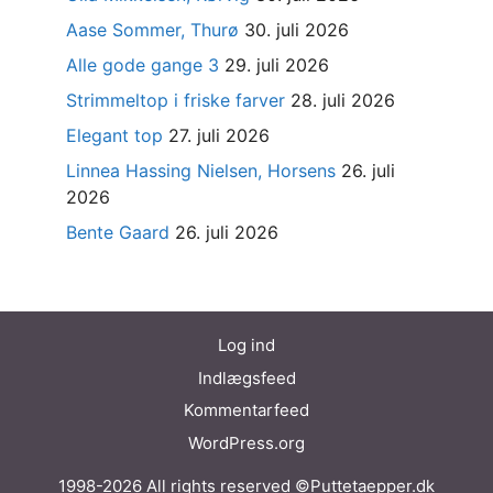
Aase Sommer, Thurø
30. juli 2026
Alle gode gange 3
29. juli 2026
Strimmeltop i friske farver
28. juli 2026
Elegant top
27. juli 2026
Linnea Hassing Nielsen, Horsens
26. juli
2026
Bente Gaard
26. juli 2026
Log ind
Indlægsfeed
Kommentarfeed
WordPress.org
1998-2026 All rights reserved ©Puttetaepper.dk