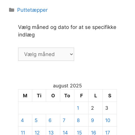
Kategorier
Puttetæpper
Vælg måned og dato for at se specifikke
indlæg
Vælg
måned
og
dato
for
august 2025
at
se
M
Ti
O
To
F
L
S
specifikke
1
2
3
indlæg
4
5
6
7
8
9
10
11
12
13
14
15
16
17