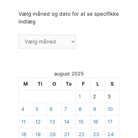
Vælg måned og dato for at se specifikke
indlæg
Vælg
måned
og
dato
for
august 2025
at
se
M
Ti
O
To
F
L
S
specifikke
1
2
3
indlæg
4
5
6
7
8
9
10
11
12
13
14
15
16
17
18
19
20
21
22
23
24