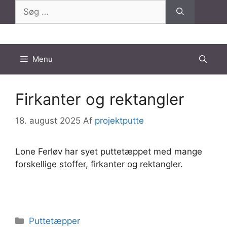
Hop
Søg
til
efter:
indhold
Menu
Firkanter og rektangler
18. august 2025
Af
projektputte
Lone Ferløv har syet puttetæppet med mange
forskellige stoffer, firkanter og rektangler.
Kategorier
Puttetæpper