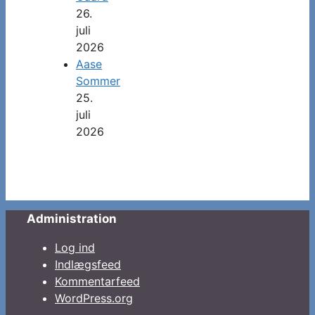
26.
juli
2026
Aase
Sommer
25.
juli
2026
Administration
Log ind
Indlægsfeed
Kommentarfeed
WordPress.org