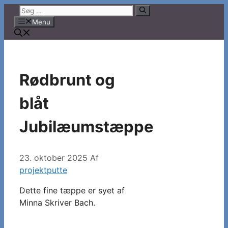
Hop
Søg
til
efter:
Menu
indhold
Rødbrunt og
blåt
Jubilæumstæppe
23. oktober 2025
Af
projektputte
Dette fine tæppe er syet af
Minna Skriver Bach.