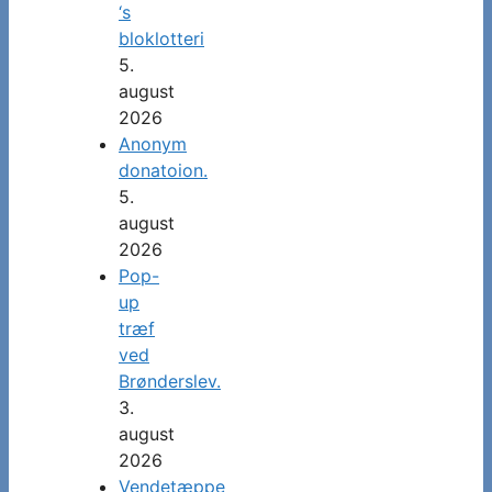
‘s
bloklotteri
5.
august
2026
Anonym
donatoion.
5.
august
2026
Pop-
up
træf
ved
Brønderslev.
3.
august
2026
Vendetæppe