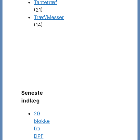
Tantetræf
(21)
Træf/Messer
(14)
Seneste
indlæg
20
blokke
fra
DPF