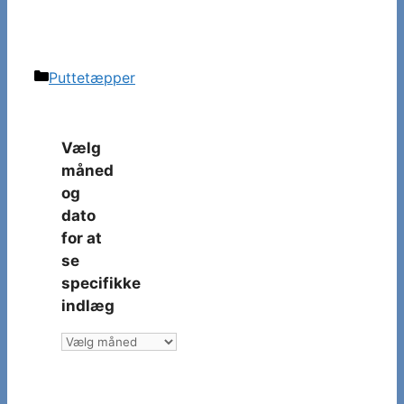
Kategorier
Puttetæpper
Vælg
måned
og
dato
for at
se
specifikke
indlæg
Vælg
måned
og