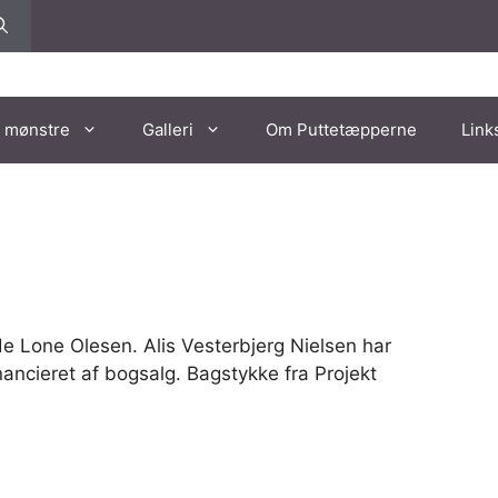
 mønstre
Galleri
Om Puttetæpperne
Link
de Lone Olesen. Alis Vesterbjerg Nielsen har
nancieret af bogsalg. Bagstykke fra Projekt