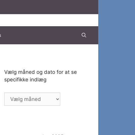
s
Vælg måned og dato for at se
specifikke indlæg
Vælg
måned
og
dato
for
at