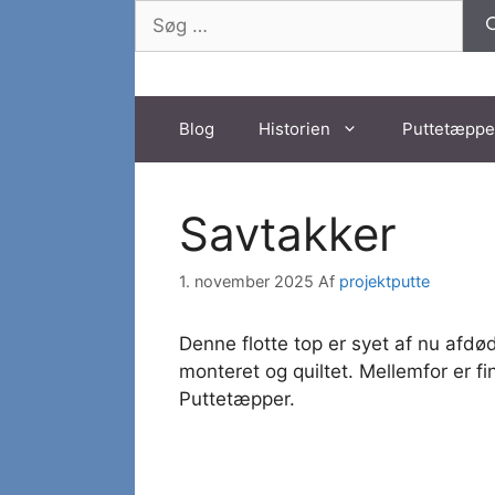
Hop
Søg
til
efter:
indhold
Blog
Historien
Puttetæppe
Savtakker
1. november 2025
Af
projektputte
Denne flotte top er syet af nu afdø
monteret og quiltet. Mellemfor er fi
Puttetæpper.