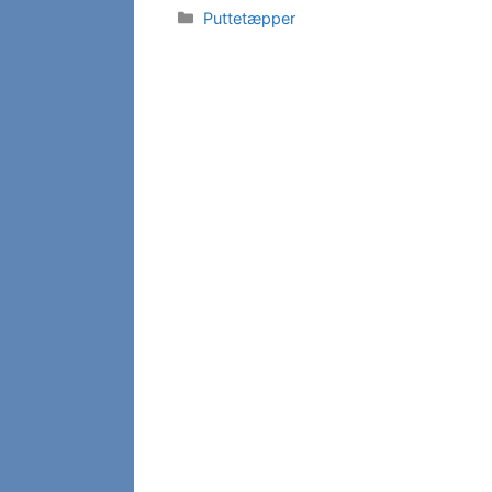
Kategorier
Puttetæpper