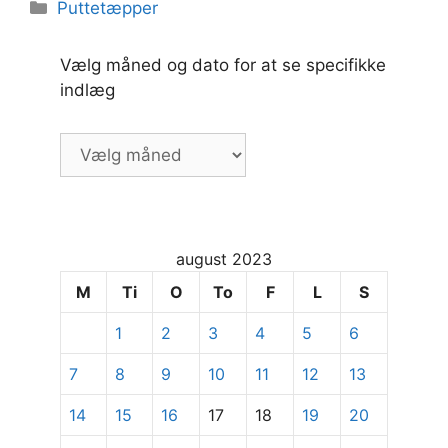
Kategorier
Puttetæpper
Vælg måned og dato for at se specifikke
indlæg
Vælg
måned
og
dato
for
august 2023
at
se
M
Ti
O
To
F
L
S
specifikke
1
2
3
4
5
6
indlæg
7
8
9
10
11
12
13
14
15
16
17
18
19
20