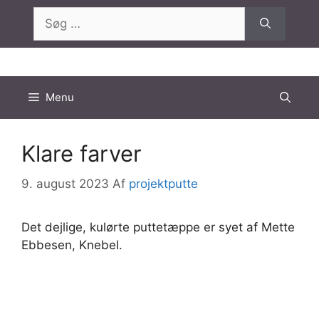
Hop
Søg
til
efter:
indhold
Menu
Klare farver
9. august 2023
Af
projektputte
Det dejlige, kulørte puttetæppe er syet af Mette
Ebbesen, Knebel.