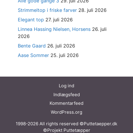
Alle gode gange 3
29. juli 2026
Strimmeltop i friske farver
28. juli 2026
Elegant top
27. juli 2026
Linnea Hassing Nielsen, Horsens
26. juli
2026
Bente Gaard
26. juli 2026
Aase Sommer
25. juli 2026
Log ind
Indlægsfeed
Kommentarfeed
WordPress.org
1998-2026 All rights reserved ©Puttetaepper.dk
©Projekt Puttetæpper