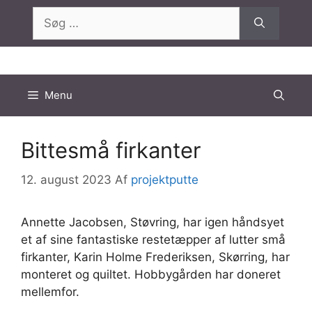
Hop
Søg
til
efter:
indhold
Menu
Bittesmå firkanter
12. august 2023
Af
projektputte
Annette Jacobsen, Støvring, har igen håndsyet
et af sine fantastiske restetæpper af lutter små
firkanter, Karin Holme Frederiksen, Skørring, har
monteret og quiltet. Hobbygården har doneret
mellemfor.