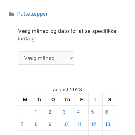
Kategorier
Puttetæpper
Vælg måned og dato for at se specifikke
indlæg
Vælg
måned
og
dato
for
august 2023
at
se
M
Ti
O
To
F
L
S
specifikke
1
2
3
4
5
6
indlæg
7
8
9
10
11
12
13