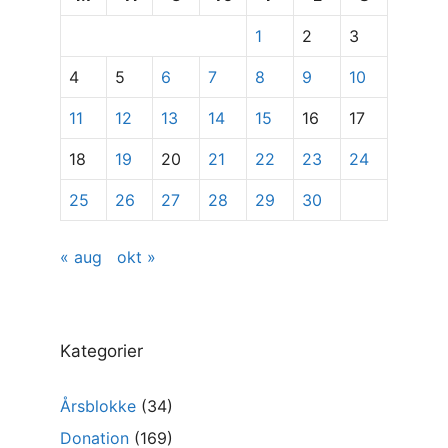
specifikke
1
2
3
indlæg
4
5
6
7
8
9
10
11
12
13
14
15
16
17
18
19
20
21
22
23
24
25
26
27
28
29
30
« aug
okt »
Kategorier
Årsblokke
(34)
Donation
(169)