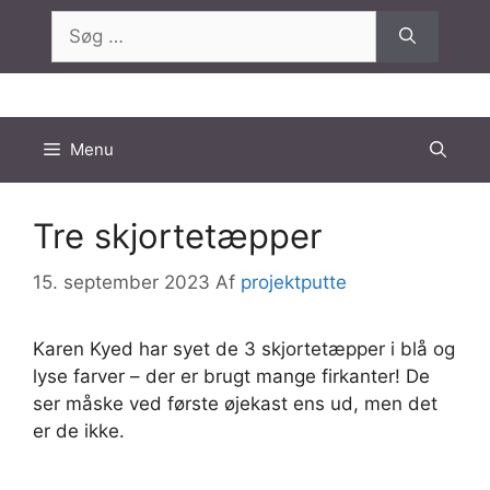
Hop
Søg
til
efter:
indhold
Menu
Tre skjortetæpper
15. september 2023
Af
projektputte
Karen Kyed har syet de 3 skjortetæpper i blå og
lyse farver – der er brugt mange firkanter! De
ser måske ved første øjekast ens ud, men det
er de ikke.