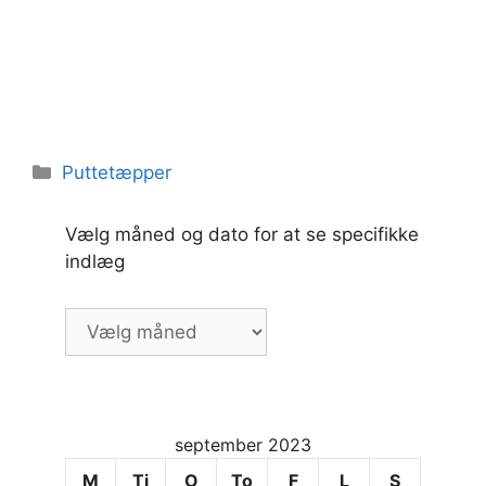
Kategorier
Puttetæpper
Vælg måned og dato for at se specifikke
indlæg
Vælg
måned
og
dato
for
september 2023
at
se
M
Ti
O
To
F
L
S