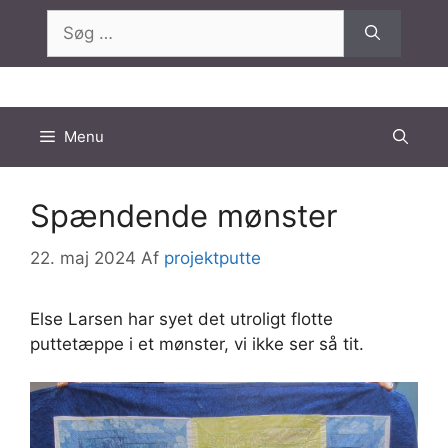
Hop
Søg
til
efter:
indhold
Menu
Spændende mønster
22. maj 2024
Af
projektputte
Else Larsen har syet det utroligt flotte
puttetæppe i et mønster, vi ikke ser så tit.