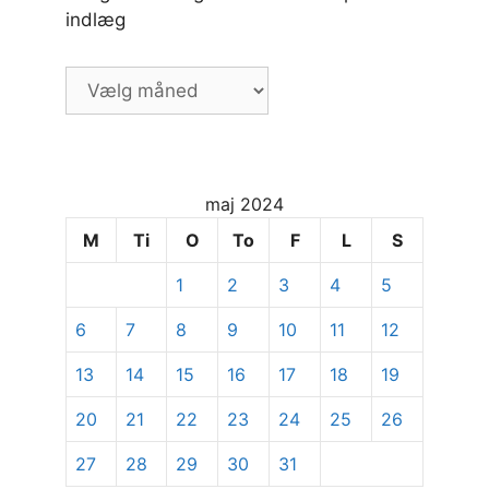
indlæg
Vælg
måned
og
dato
for
maj 2024
at
se
M
Ti
O
To
F
L
S
specifikke
1
2
3
4
5
indlæg
6
7
8
9
10
11
12
13
14
15
16
17
18
19
20
21
22
23
24
25
26
27
28
29
30
31