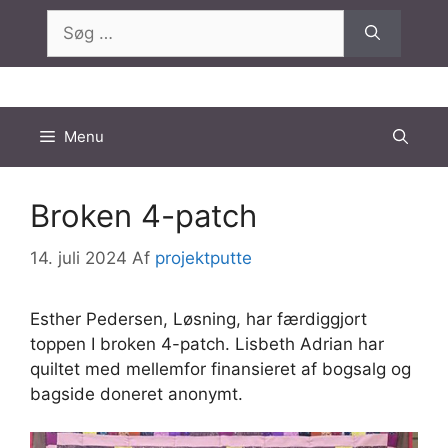
Hop
Søg
til
efter:
indhold
Menu
Broken 4-patch
14. juli 2024
Af
projektputte
Esther Pedersen, Løsning, har færdiggjort
toppen I broken 4-patch. Lisbeth Adrian har
quiltet med mellemfor finansieret af bogsalg og
bagside doneret anonymt.