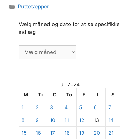
Kategorier
Puttetæpper
Vælg måned og dato for at se specifikke
indlæg
Vælg
måned
og
dato
for
juli 2024
at
se
M
Ti
O
To
F
L
S
specifikke
1
2
3
4
5
6
7
indlæg
8
9
10
11
12
13
14
15
16
17
18
19
20
21