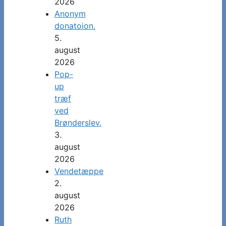
2026
Anonym
donatoion.
5.
august
2026
Pop-
up
træf
ved
Brønderslev.
3.
august
2026
Vendetæppe
2.
august
2026
Ruth