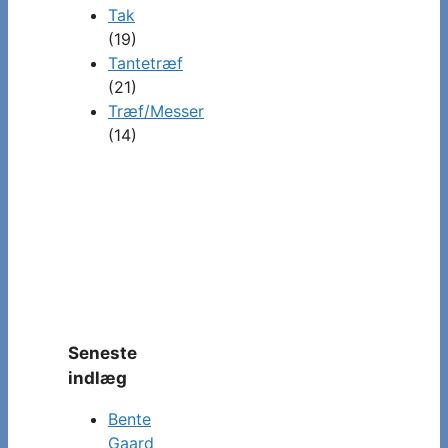
Tak
(19)
Tantetræf
(21)
Træf/Messer
(14)
Seneste
indlæg
Bente
Gaard