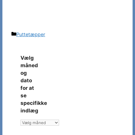
Kategorier
Puttetæpper
Vælg
måned
og
dato
for at
se
specifikke
indlæg
Vælg
måned