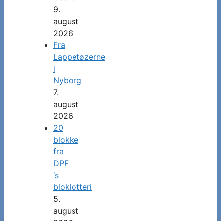
9.
august
2026
Fra
Lappetøzerne
i
Nyborg
7.
august
2026
20
blokke
fra
DPF
‘s
bloklotteri
5.
august