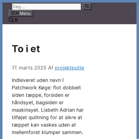
Hop
Søg
til
efter:
Menu
indhold
To i et
17. marts 2025
Af
projektputte
Indleveret uden navn I
Patchwork Køge: flot dobbelt
siden tæppe, forsiden er
håndsyet, bagsiden er
maskinsyet. Lisbeth Adrian har
tilføjet quiltning for at sikre at
tæppet kan vaskes uden at
mellemforet klumper sammen.