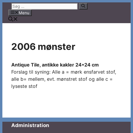
Hop
Søg
til
efter:
Menu
indhold
2006 mønster
Antique Tile, antikke kakler 24*24 cm
Forslag til syning: Alle a = mørk ensfarvet stof,
alle b= mellem, evt. mønstret stof og alle c =
lyseste stof
Administration