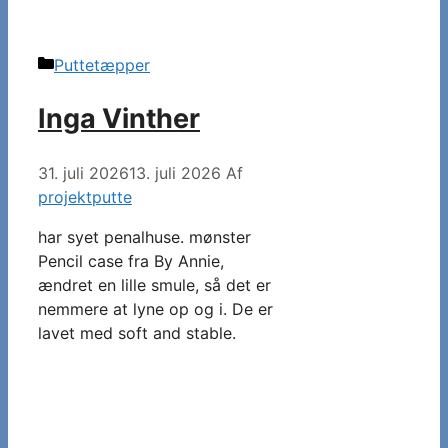
Kategorier
Puttetæpper
Inga Vinther
31. juli 2026
13. juli 2026
Af
projektputte
har syet penalhuse. mønster
Pencil case fra By Annie,
ændret en lille smule, så det er
nemmere at lyne op og i. De er
lavet med soft and stable.