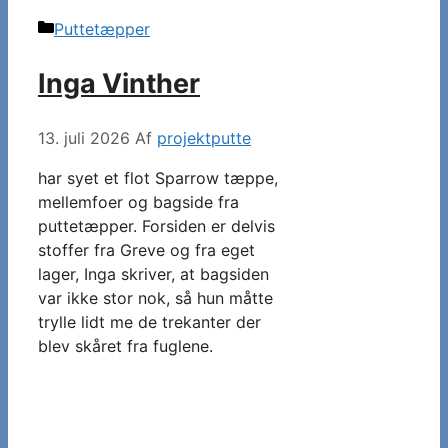
Kategorier
Puttetæpper
Inga Vinther
13. juli 2026
Af
projektputte
har syet et flot Sparrow tæppe,
mellemfoer og bagside fra
puttetæpper. Forsiden er delvis
stoffer fra Greve og fra eget
lager, Inga skriver, at bagsiden
var ikke stor nok, så hun måtte
trylle lidt me de trekanter der
blev skåret fra fuglene.