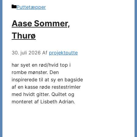
Kategorier
Puttetæpper
Aase Sommer,
Thurø
30. juli 2026
Af
projektputte
har syet en rød/hvid top i
rombe mønster. Den
inspirerede til at sy en bagside
af en kasse røde restestrimler
med hvidt gitter. Quiltet og
monteret af Lisbeth Adrian.