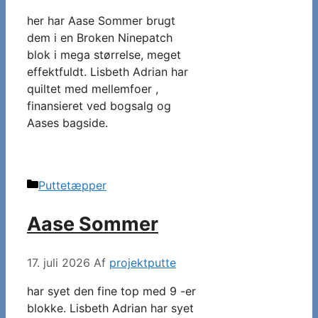
her har Aase Sommer brugt
dem i en Broken Ninepatch
blok i mega størrelse, meget
effektfuldt. Lisbeth Adrian har
quiltet med mellemfoer ,
finansieret ved bogsalg og
Aases bagside.
Kategorier
Puttetæpper
Aase Sommer
17. juli 2026
Af
projektputte
har syet den fine top med 9 -er
blokke. Lisbeth Adrian har syet