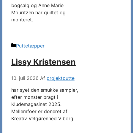
bogsalg og Anne Marie
Mouritzen har quiltet og
monteret.
Kategorier
Puttetæpper
Lissy Kristensen
10. juli 2026
Af
projektputte
har syet den smukke sampler,
efter mønster bragt i
Kludemagasinet 2025.
Mellemfoer er doneret af
Kreativ Velgørenhed Viborg.