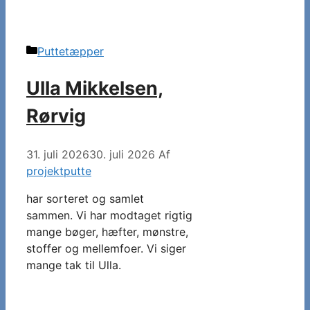
Kategorier
Puttetæpper
Ulla Mikkelsen,
Rørvig
31. juli 2026
30. juli 2026
Af
projektputte
har sorteret og samlet
sammen. Vi har modtaget rigtig
mange bøger, hæfter, mønstre,
stoffer og mellemfoer. Vi siger
mange tak til Ulla.