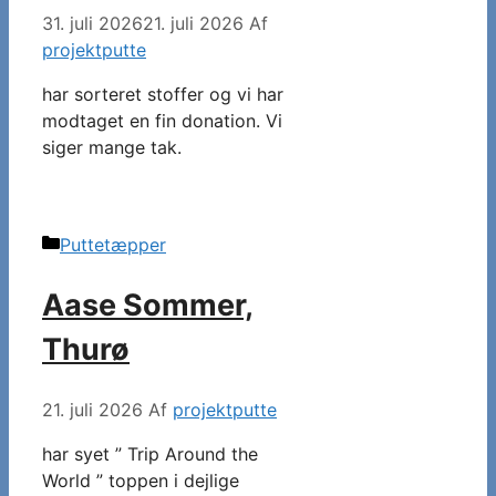
31. juli 2026
21. juli 2026
Af
projektputte
har sorteret stoffer og vi har
modtaget en fin donation. Vi
siger mange tak.
Kategorier
Puttetæpper
Aase Sommer,
Thurø
21. juli 2026
Af
projektputte
har syet ” Trip Around the
World ” toppen i dejlige