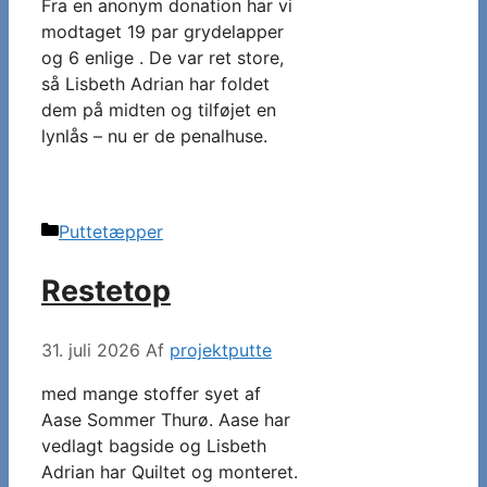
Fra en anonym donation har vi
modtaget 19 par grydelapper
og 6 enlige . De var ret store,
så Lisbeth Adrian har foldet
dem på midten og tilføjet en
lynlås – nu er de penalhuse.
Kategorier
Puttetæpper
Restetop
31. juli 2026
Af
projektputte
med mange stoffer syet af
Aase Sommer Thurø. Aase har
vedlagt bagside og Lisbeth
Adrian har Quiltet og monteret.