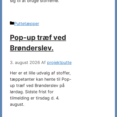
sig til at bruge stofferne.
Kategorier
Puttetæpper
Pop-up træf ved
Brønderslev.
3. august 2026
Af
projektputte
Her er et lille udvalg af stoffer,
tæppetanter kan hente til Pop-
up træf ved Brønderslev på
lørdag. Sidste frist for
tilmelding er tirsdag d. 4.
august.