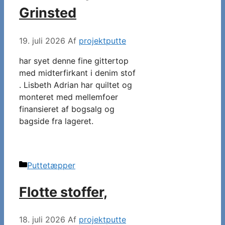
Grinsted
19. juli 2026
Af
projektputte
har syet denne fine gittertop
med midterfirkant i denim stof
. Lisbeth Adrian har quiltet og
monteret med mellemfoer
finansieret af bogsalg og
bagside fra lageret.
Kategorier
Puttetæpper
Flotte stoffer,
18. juli 2026
Af
projektputte