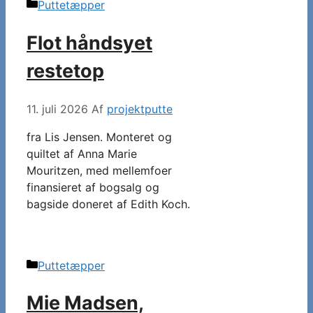
Kategorier
Puttetæpper
Flot håndsyet
restetop
11. juli 2026
Af
projektputte
fra Lis Jensen. Monteret og
quiltet af Anna Marie
Mouritzen, med mellemfoer
finansieret af bogsalg og
bagside doneret af Edith Koch.
Kategorier
Puttetæpper
Mie Madsen,