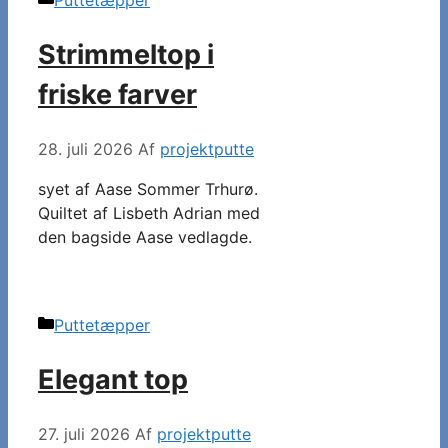
Puttetæpper
Strimmeltop i
friske farver
28. juli 2026
Af
projektputte
syet af Aase Sommer Trhurø.
Quiltet af Lisbeth Adrian med
den bagside Aase vedlagde.
Kategorier
Puttetæpper
Elegant top
27. juli 2026
Af
projektputte