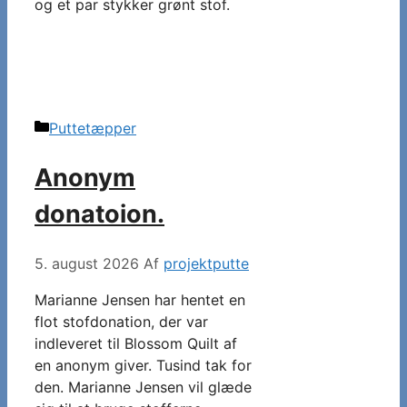
og et par stykker grønt stof.
Kategorier
Puttetæpper
Anonym
donatoion.
5. august 2026
Af
projektputte
Marianne Jensen har hentet en
flot stofdonation, der var
indleveret til Blossom Quilt af
en anonym giver. Tusind tak for
den. Marianne Jensen vil glæde