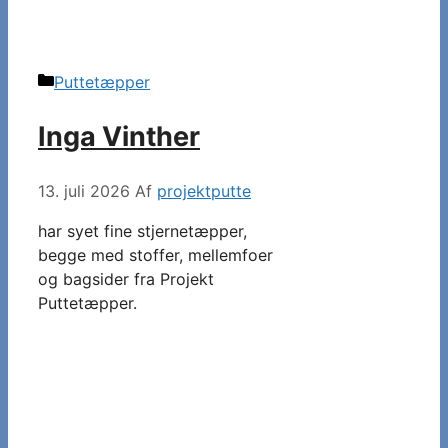
Kategorier
Puttetæpper
Inga Vinther
13. juli 2026
Af
projektputte
har syet fine stjernetæpper,
begge med stoffer, mellemfoer
og bagsider fra Projekt
Puttetæpper.