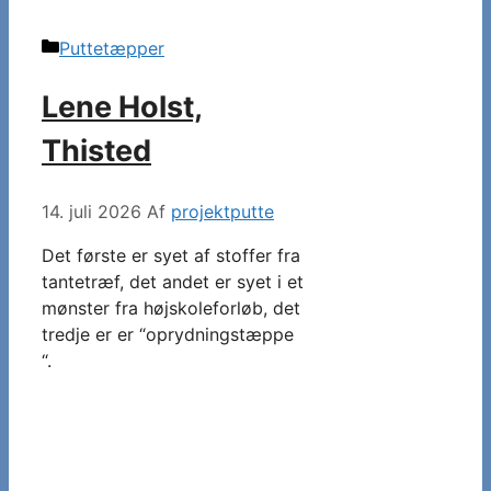
Kategorier
Puttetæpper
Lene Holst,
Thisted
14. juli 2026
Af
projektputte
Det første er syet af stoffer fra
tantetræf, det andet er syet i et
mønster fra højskoleforløb, det
tredje er er “oprydningstæppe
“.