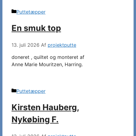
Kategorier
Puttetæpper
En smuk top
13. juli 2026
Af
projektputte
doneret , quiltet og monteret af
Anne Marie Mouritzen, Harring.
Kategorier
Puttetæpper
Kirsten Hauberg,
Nykøbing F.