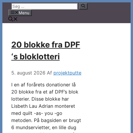
Hop
Søg
til
efter:
Menu
indhold
20 blokke fra DPF
‘s bloklotteri
5. august 2026
Af
projektputte
I en af forårets donationer lå
20 blokke fra et af DPF’s blok
lotterier. Disse blokke har
Lisbeth Lau Adrian monteret
med quilt -as- you -go
metoden. På bagsiden er brugt
6 mundservietter, en lille dug