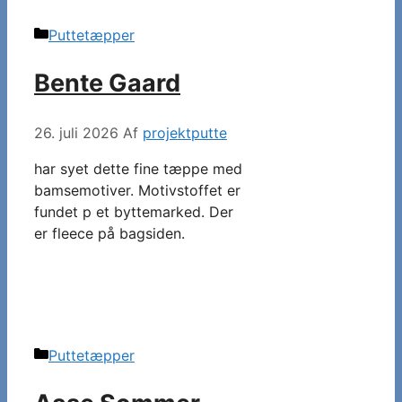
Kategorier
Puttetæpper
Bente Gaard
26. juli 2026
Af
projektputte
har syet dette fine tæppe med
bamsemotiver. Motivstoffet er
fundet p et byttemarked. Der
er fleece på bagsiden.
Kategorier
Puttetæpper