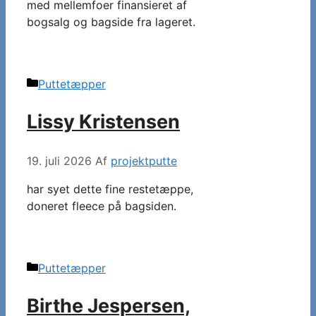
med mellemfoer finansieret af
bogsalg og bagside fra lageret.
Kategorier
Puttetæpper
Lissy Kristensen
19. juli 2026
Af
projektputte
har syet dette fine restetæppe,
doneret fleece på bagsiden.
Kategorier
Puttetæpper
Birthe Jespersen,