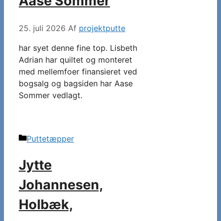
Aase Sommer
25. juli 2026
Af
projektputte
har syet denne fine top. Lisbeth
Adrian har quiltet og monteret
med mellemfoer finansieret ved
bogsalg og bagsiden har Aase
Sommer vedlagt.
Kategorier
Puttetæpper
Jytte
Johannesen,
Holbæk,