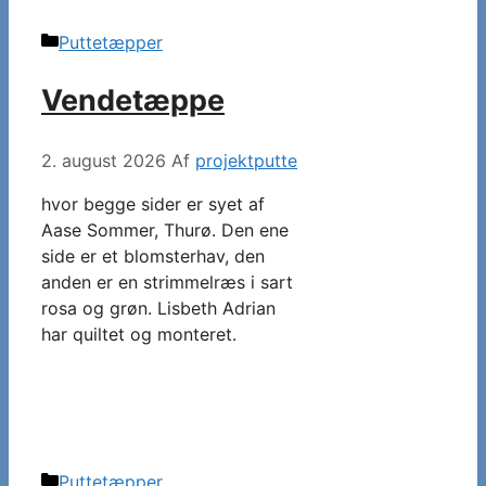
Kategorier
Puttetæpper
Vendetæppe
2. august 2026
Af
projektputte
hvor begge sider er syet af
Aase Sommer, Thurø. Den ene
side er et blomsterhav, den
anden er en strimmelræs i sart
rosa og grøn. Lisbeth Adrian
har quiltet og monteret.
Kategorier
Puttetæpper