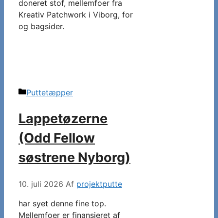
doneret stof, mellemfoer fra
Kreativ Patchwork i Viborg, for
og bagsider.
Kategorier
Puttetæpper
Lappetøzerne
(Odd Fellow
søstrene Nyborg)
10. juli 2026
Af
projektputte
har syet denne fine top.
Mellemfoer er finansieret af