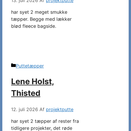
13. juli 2026
Af
projektputte
har syet 2 meget smukke
tæpper. Begge med lækker
blød fleece bagside.
Kategorier
Puttetæpper
Lene Holst,
Thisted
12. juli 2026
Af
projektputte
har syet 2 tæpper af rester fra
tidligere projekter, det røde