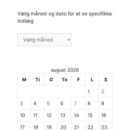
Vælg måned og dato for at se specifikke
indlæg
Vælg
måned
og
dato
for
august 2026
at
se
M
Ti
O
To
F
L
S
specifikke
1
2
indlæg
3
4
5
6
7
8
9
10
11
12
13
14
15
16
17
18
19
20
21
22
23