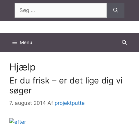
Hop
Søg
til
efter:
indhold
Menu
Hjælp
Er du frisk – er det lige dig vi
søger
7. august 2014
Af
projektputte