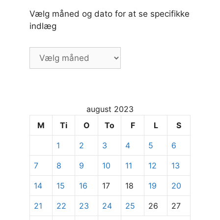
Vælg måned og dato for at se specifikke
indlæg
Vælg
måned
og
dato
for
august 2023
at
se
M
Ti
O
To
F
L
S
specifikke
1
2
3
4
5
6
indlæg
7
8
9
10
11
12
13
14
15
16
17
18
19
20
21
22
23
24
25
26
27