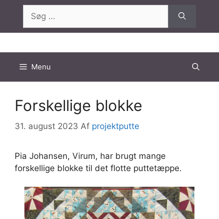
Hop
Søg
til
efter:
indhold
Menu
Forskellige blokke
31. august 2023
Af
projektputte
Pia Johansen, Virum, har brugt mange
forskellige blokke til det flotte puttetæppe.