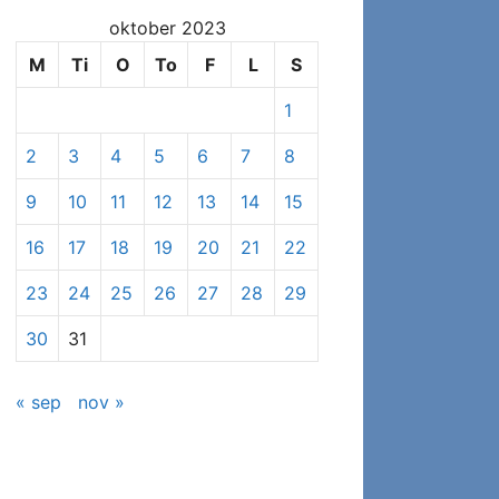
at
oktober 2023
se
specifikke
M
Ti
O
To
F
L
S
indlæg
1
2
3
4
5
6
7
8
9
10
11
12
13
14
15
16
17
18
19
20
21
22
23
24
25
26
27
28
29
30
31
« sep
nov »