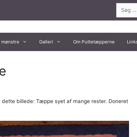
Søg
efter:
 mønstre
Galleri
Om Puttetæpperne
Link
e
t dette billede: Tæppe syet af mange rester. Doneret