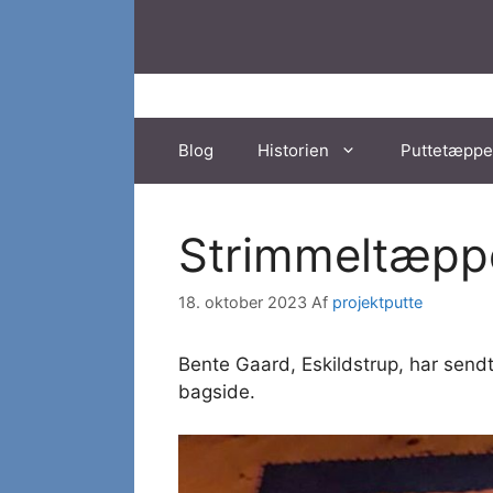
Hop
til
indhold
Blog
Historien
Puttetæppe
Strimmeltæpp
18. oktober 2023
Af
projektputte
Bente Gaard, Eskildstrup, har send
bagside.