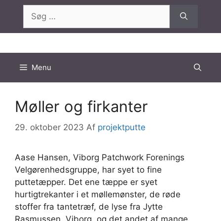
Hop
Søg
til
efter:
indhold
Menu
Møller og firkanter
29. oktober 2023
Af
projektputte
Aase Hansen, Viborg Patchwork Forenings
Velgørenhedsgruppe, har syet to fine
puttetæpper. Det ene tæppe er syet
hurtigtrekanter i et møllemønster, de røde
stoffer fra tantetræf, de lyse fra Jytte
Rasmussen, Viborg, og det andet af mange