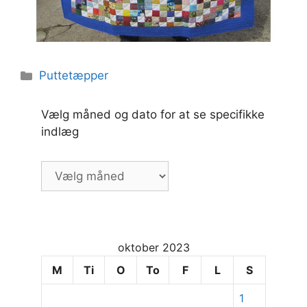
Kategorier
Puttetæpper
Vælg måned og dato for at se specifikke
indlæg
Vælg
måned
og
dato
for
oktober 2023
at
se
M
Ti
O
To
F
L
S
specifikke
1
indlæg