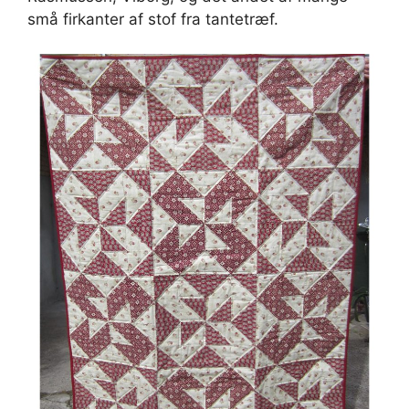
små firkanter af stof fra tantetræf.