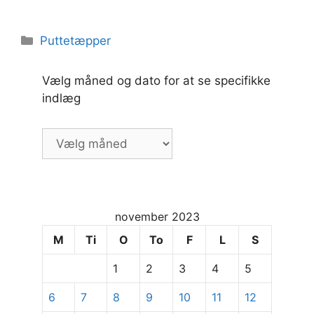
Kategorier
Puttetæpper
Vælg måned og dato for at se specifikke
indlæg
Vælg
måned
og
dato
for
november 2023
at
se
M
Ti
O
To
F
L
S
specifikke
1
2
3
4
5
indlæg
6
7
8
9
10
11
12