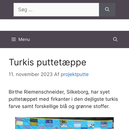
Hop
Søg
til
efter:
indhold
Menu
Turkis puttetæppe
11. november 2023
Af
projektputte
Birthe Riemenschneider, Silkeborg, har syet
puttetæppet med firkanter i den dejligste turkis
farve samt forskellige blå og grønne stoffer.