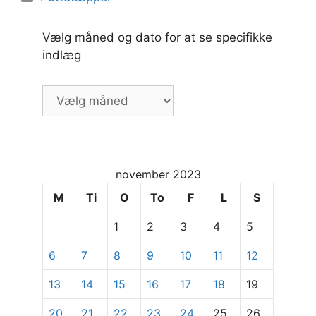
Vælg måned og dato for at se specifikke
indlæg
Vælg
måned
og
dato
for
november 2023
at
se
M
Ti
O
To
F
L
S
specifikke
1
2
3
4
5
indlæg
6
7
8
9
10
11
12
13
14
15
16
17
18
19
20
21
22
23
24
25
26