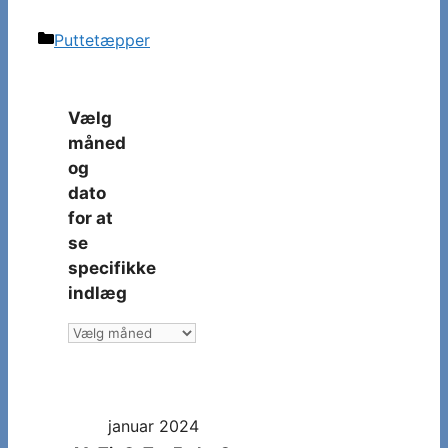
Kategorier
Puttetæpper
Vælg
måned
og
dato
for at
se
specifikke
indlæg
Vælg
måned
og
dato
januar 2024
for