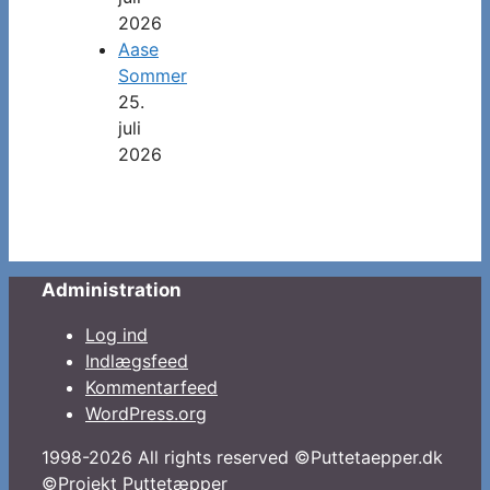
2026
Aase
Sommer
25.
juli
2026
Administration
Log ind
Indlægsfeed
Kommentarfeed
WordPress.org
1998-2026 All rights reserved ©Puttetaepper.dk
©Projekt Puttetæpper