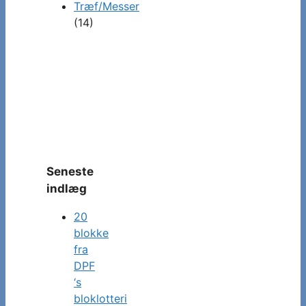
Træf/Messer
(14)
Seneste
indlæg
20
blokke
fra
DPF
‘s
bloklotteri