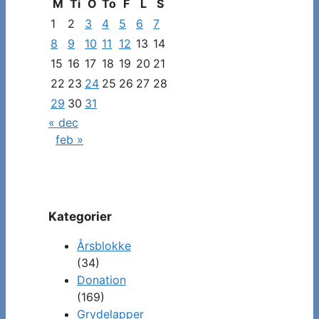
at
M
Ti
O
To
F
L
S
se
1
2
3
4
5
6
7
specifikke
8
9
10
11
12
13
14
indlæg
15
16
17
18
19
20
21
22
23
24
25
26
27
28
29
30
31
« dec
feb »
Kategorier
Årsblokke
(34)
Donation
(169)
Grydelapper