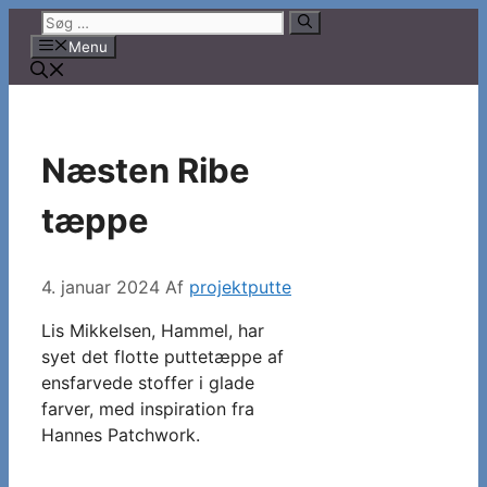
Hop
Søg
til
efter:
Menu
indhold
Næsten Ribe
tæppe
4. januar 2024
Af
projektputte
Lis Mikkelsen, Hammel, har
syet det flotte puttetæppe af
ensfarvede stoffer i glade
farver, med inspiration fra
Hannes Patchwork.