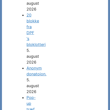
august
2026
20
blokke
fra
DPF
‘s
bloklotteri
5.
august
2026
Anonym
donatoion.
5.
august
2026
Pop-
up
træf