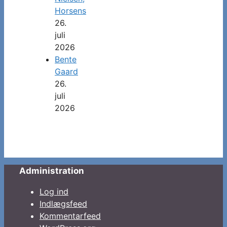
Horsens
26.
juli
2026
Bente
Gaard
26.
juli
2026
Administration
Log ind
Indlægsfeed
Kommentarfeed