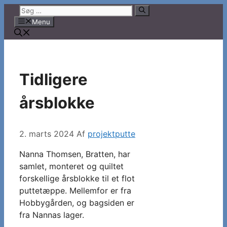
Hop
Søg
til
efter:
Menu
indhold
Tidligere
årsblokke
2. marts 2024
Af
projektputte
Nanna Thomsen, Bratten, har
samlet, monteret og quiltet
forskellige årsblokke til et flot
puttetæppe. Mellemfor er fra
Hobbygården, og bagsiden er
fra Nannas lager.