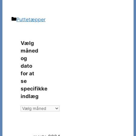
Kategorier
Puttetæpper
Vælg
måned
og
dato
for at
se
specifikke
indlæg
Vælg
måned
og
dato