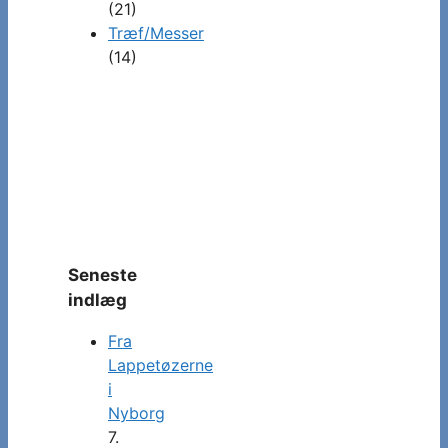
(21)
Træf/Messer
(14)
Seneste
indlæg
Fra
Lappetøzerne
i
Nyborg
7.