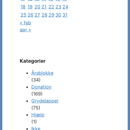
18
19
20
21
22
23
24
25
26
27
28
29
30
31
« feb
apr »
Kategorier
Årsblokke
(34)
Donation
(169)
Grydelapper
(75)
Hjælp
(1)
Ikke