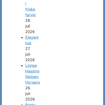
i
friske
farver
28.
juli
2026
Elegant
top
27.
juli
2026
Linnea
Hassing
Nielsen,
Horsens
26.
juli
2026
Bente