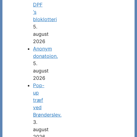
DPF
‘s
bloklotteri
5.
august
2026
Anonym
donatoion.
5.
august
2026
Pop-
up
træf
ved
Brønderslev.
3.
august
2026