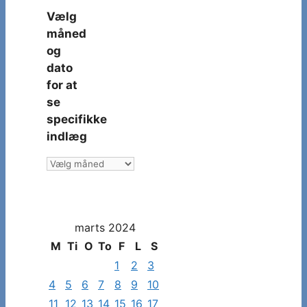
Vælg
måned
og
dato
for at
se
specifikke
indlæg
Vælg
måned
og
dato
marts 2024
for
at
M
Ti
O
To
F
L
S
se
1
2
3
specifikke
4
5
6
7
8
9
10
indlæg
11
12
13
14
15
16
17