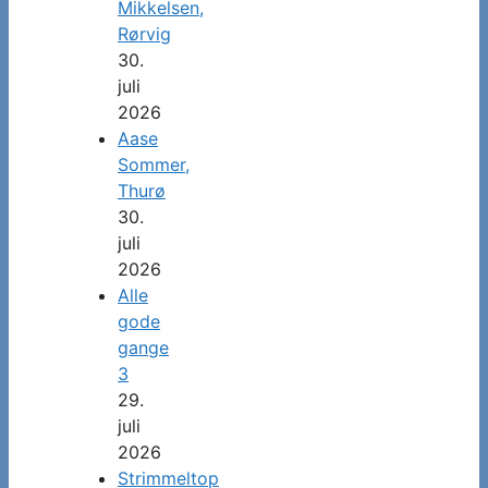
Mikkelsen,
Rørvig
30.
juli
2026
Aase
Sommer,
Thurø
30.
juli
2026
Alle
gode
gange
3
29.
juli
2026
Strimmeltop