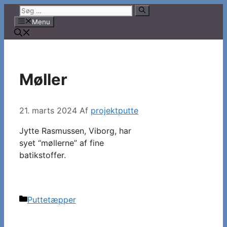
Hop
Søg
til
efter:
Menu
indhold
Møller
21. marts 2024
Af
projektputte
Jytte Rasmussen, Viborg, har
syet “møllerne” af fine
batikstoffer.
Kategorier
Puttetæpper