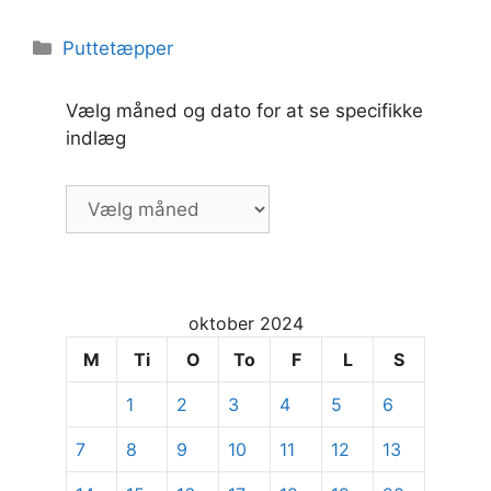
Kategorier
Puttetæpper
Vælg måned og dato for at se specifikke
indlæg
Vælg
måned
og
dato
for
oktober 2024
at
se
M
Ti
O
To
F
L
S
specifikke
1
2
3
4
5
6
indlæg
7
8
9
10
11
12
13