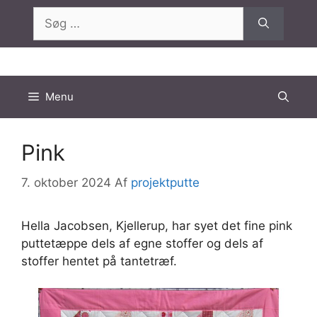
Hop
Søg
til
efter:
indhold
Menu
Pink
7. oktober 2024
Af
projektputte
Hella Jacobsen, Kjellerup, har syet det fine pink
puttetæppe dels af egne stoffer og dels af
stoffer hentet på tantetræf.