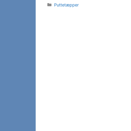
Kategorier
Puttetæpper