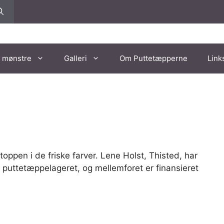
 mønstre
Galleri
Om Puttetæpperne
Link
oppen i de friske farver. Lene Holst, Thisted, har
a puttetæppelageret, og mellemforet er finansieret