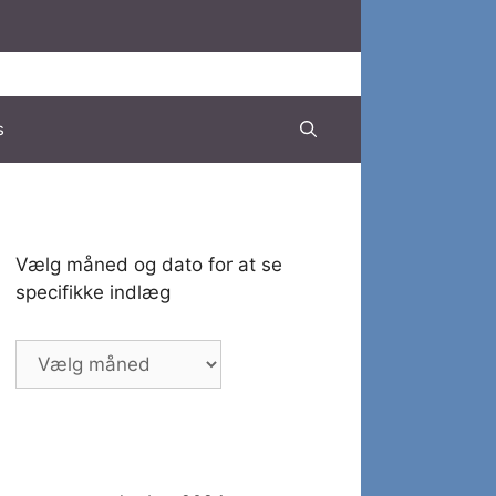
s
Vælg måned og dato for at se
specifikke indlæg
Vælg
måned
og
dato
for
at