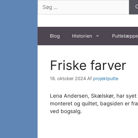
Hop
Søg
til
efter:
indhold
Blog
Historien
Puttetæppe
Friske farver
18. oktober 2024
Af
projektputte
Lena Andersen, Skælskør, har syet t
monteret og quiltet, bagsiden er fr
ved bogsalg.