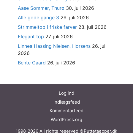
Aase Sommer, Thurø
30. juli 2026
Alle gode gange 3
29. juli 2026
Strimmeltop i friske farver
28. juli 2026
Elegant top
27. juli 2026
Linnea Hassing Nielsen, Horsens
26. juli
2026
Bente Gaard
26. juli 2026
Log ind
Indlægsfeed
Kommentarfeed
WordPress.org
1998-2026 All rights reserved ©Puttetaepper.dk