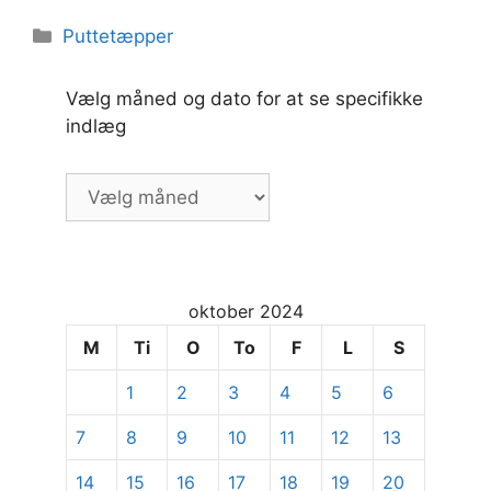
Kategorier
Puttetæpper
Vælg måned og dato for at se specifikke
indlæg
Vælg
måned
og
dato
for
oktober 2024
at
se
M
Ti
O
To
F
L
S
specifikke
1
2
3
4
5
6
indlæg
7
8
9
10
11
12
13
14
15
16
17
18
19
20