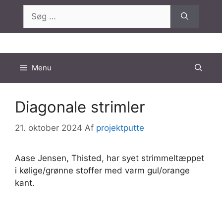
Hop
Søg
til
efter:
indhold
Menu
Diagonale strimler
21. oktober 2024
Af
projektputte
Aase Jensen, Thisted, har syet strimmeltæppet
i kølige/grønne stoffer med varm gul/orange
kant.