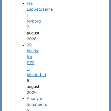
Fra
Lappetøzerne
i
Nyborg
7.
august
2026
20
blokke
fra
DPF
‘s
bloklotteri
5.
august
2026
Anonym
donatoion.
5.