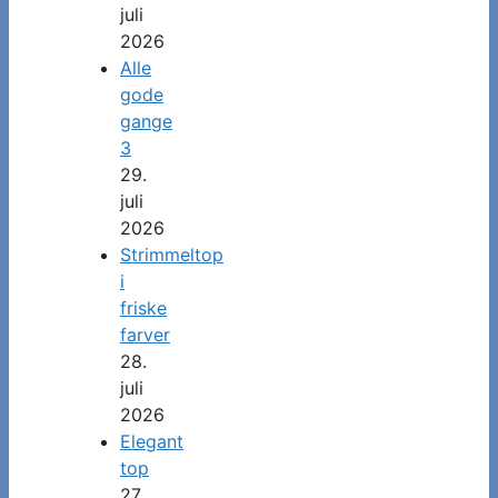
juli
2026
Alle
gode
gange
3
29.
juli
2026
Strimmeltop
i
friske
farver
28.
juli
2026
Elegant
top
27.