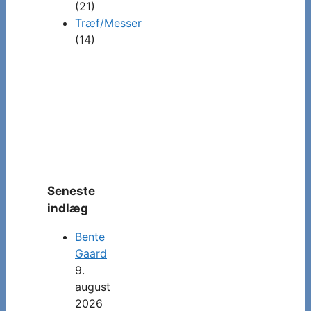
(21)
Træf/Messer
(14)
Seneste
indlæg
Bente
Gaard
9.
august
2026