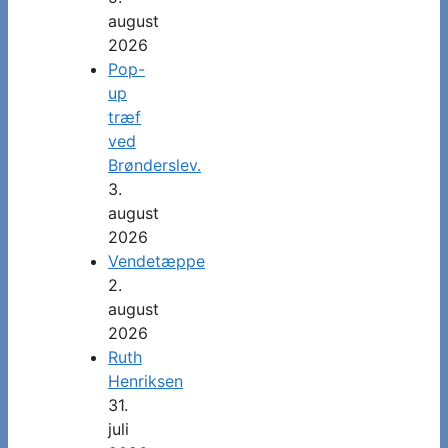
august
2026
Pop-
up
træf
ved
Brønderslev.
3.
august
2026
Vendetæppe
2.
august
2026
Ruth
Henriksen
31.
juli