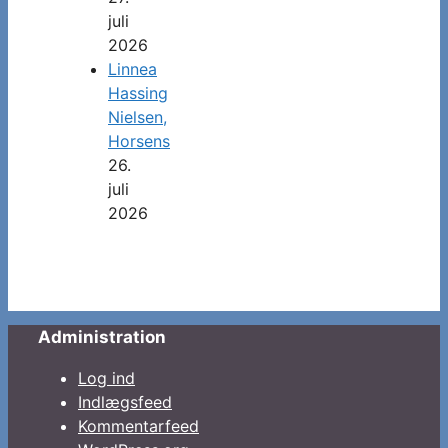
juli
2026
Linnea
Hassing
Nielsen,
Horsens
26.
juli
2026
Administration
Log ind
Indlægsfeed
Kommentarfeed