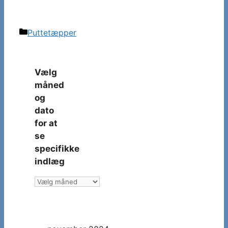
Kategorier
Puttetæpper
Vælg
måned
og
dato
for at
se
specifikke
indlæg
Vælg
måned
og
dato