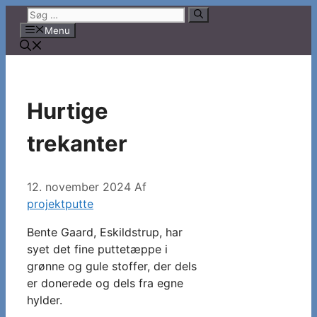
Hop
Søg
til
efter:
Menu
indhold
Hurtige
trekanter
12. november 2024
Af
projektputte
Bente Gaard, Eskildstrup, har
syet det fine puttetæppe i
grønne og gule stoffer, der dels
er donerede og dels fra egne
hylder.