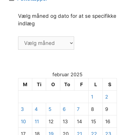
Vælg måned og dato for at se specifikke
indlæg
Vælg
måned
og
dato
for
februar 2025
at
se
M
Ti
O
To
F
L
S
specifikke
1
2
indlæg
3
4
5
6
7
8
9
10
11
12
13
14
15
16
17
18
19
20
21
22
23