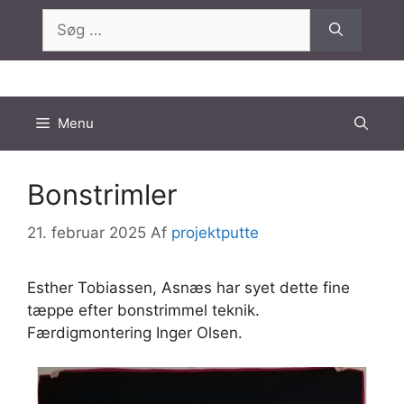
Hop
Søg
til
efter:
indhold
Menu
Bonstrimler
21. februar 2025
Af
projektputte
Esther Tobiassen, Asnæs har syet dette fine
tæppe efter bonstrimmel teknik.
Færdigmontering Inger Olsen.