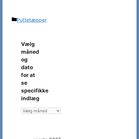
Kategorier
Puttetæpper
Vælg
måned
og
dato
for at
se
specifikke
indlæg
Vælg
måned
og
dato