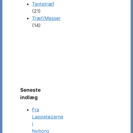
Tantetræf
(21)
Træf/Messer
(14)
Seneste
indlæg
Fra
Lappetøzerne
i
Nyborg