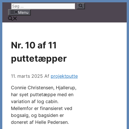
Hop
Søg
til
efter:
Menu
indhold
Nr. 10 af 11
puttetæpper
11. marts 2025
Af
projektputte
Connie Christensen, Hjallerup,
har syet puttetæppe med en
variation af log cabin.
Mellemfor er finansieret ved
bogsalg, og bagsiden er
doneret af Helle Pedersen.