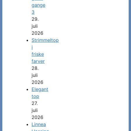
gange
3
29.
juli
2026
Strimmeltop
i
friske
farver
28.
juli
2026
Elegant
top
27.
juli
2026
Linnea