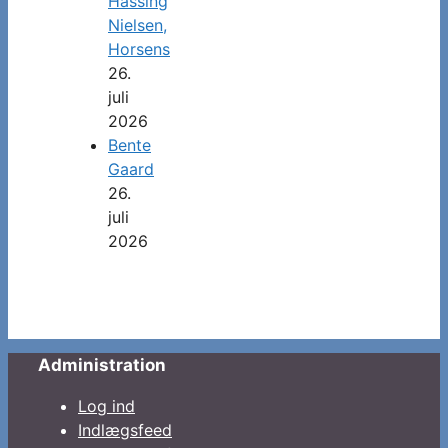
Hassing
Nielsen,
Horsens
26.
juli
2026
Bente
Gaard
26.
juli
2026
Administration
Log ind
Indlægsfeed