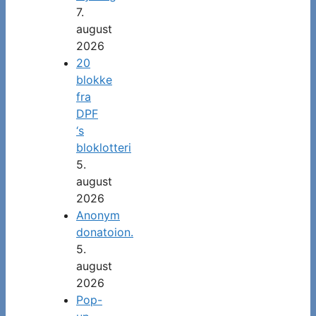
7.
august
2026
20
blokke
fra
DPF
‘s
bloklotteri
5.
august
2026
Anonym
donatoion.
5.
august
2026
Pop-