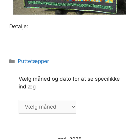
Detalje:
Kategorier
Puttetæpper
Vælg måned og dato for at se specifikke
indlæg
Vælg
måned
og
dato
for