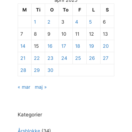
april 2025
at
se
M
Ti
O
To
F
L
S
specifikke
1
2
3
4
5
6
indlæg
7
8
9
10
11
12
13
14
15
16
17
18
19
20
21
22
23
24
25
26
27
28
29
30
« mar
maj »
Kategorier
Årsblokke
(34)