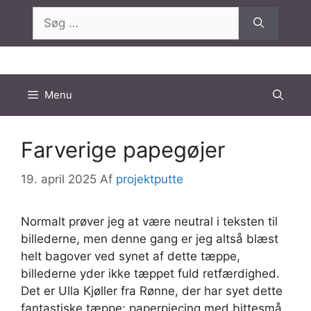
Hop
Søg
til
efter:
indhold
Menu
Farverige papegøjer
19. april 2025
Af
projektputte
Normalt prøver jeg at være neutral i teksten til
billederne, men denne gang er jeg altså blæst
helt bagover ved synet af dette tæppe,
billederne yder ikke tæppet fuld retfærdighed.
Det er Ulla Kjøller fra Rønne, der har syet dette
fantastiske tæppe: paperpiecing med bittesmå