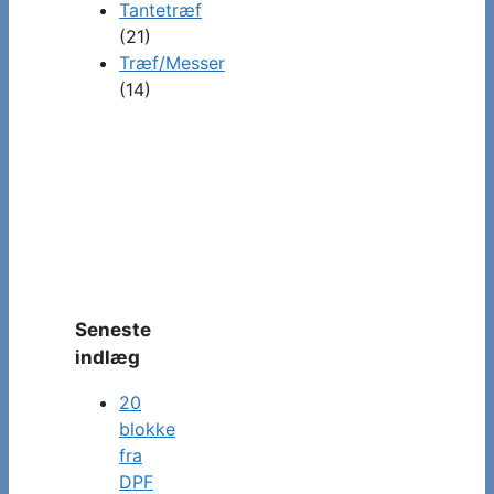
Tantetræf
(21)
Træf/Messer
(14)
Seneste
indlæg
20
blokke
fra
DPF