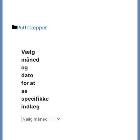
Kategorier
Puttetæpper
Vælg
måned
og
dato
for at
se
specifikke
indlæg
Vælg
måned
og