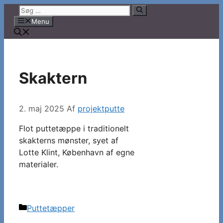
Hop
Søg
til
efter:
Menu
indhold
Skaktern
2. maj 2025
Af
projektputte
Flot puttetæppe i traditionelt
skakterns mønster, syet af
Lotte Klint, København af egne
materialer.
Kategorier
Puttetæpper