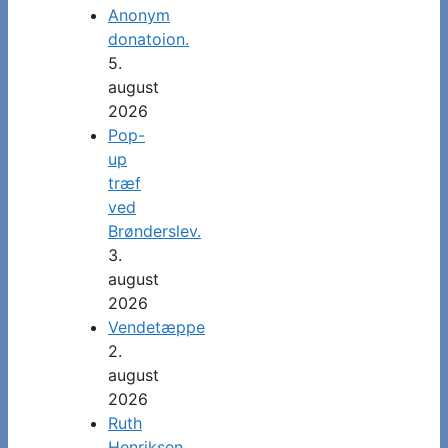
Anonym
donatoion.
5.
august
2026
Pop-
up
træf
ved
Brønderslev.
3.
august
2026
Vendetæppe
2.
august
2026
Ruth
Henriksen