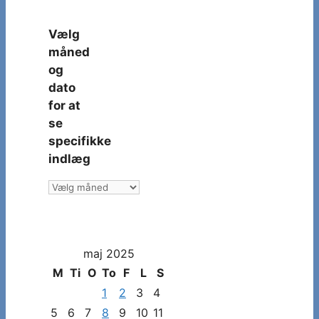
Vælg
måned
og
dato
for at
se
specifikke
indlæg
Vælg
måned
og
dato
maj 2025
for
at
M
Ti
O
To
F
L
S
se
1
2
3
4
specifikke
5
6
7
8
9
10
11