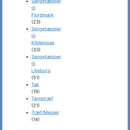
Sengetæpper
til
Fjordmark
(23)
Sengetæpper
til
Kildemose
(33)
Sengetæpper
til
Liljeborg
(51)
Tak
(19)
Tantetræf
(21)
Træf/Messer
(14)