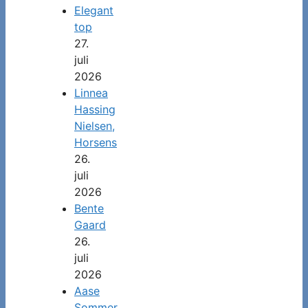
Elegant
top
27.
juli
2026
Linnea
Hassing
Nielsen,
Horsens
26.
juli
2026
Bente
Gaard
26.
juli
2026
Aase
Sommer