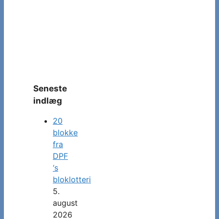
Seneste
indlæg
20
blokke
fra
DPF
‘s
bloklotteri
5.
august
2026