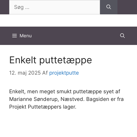
Hop
Søg
til
efter:
indhold
Menu
Enkelt puttetæppe
12. maj 2025
Af
projektputte
Enkelt, men meget smukt puttetæppe syet af
Marianne Sønderup, Næstved. Bagsiden er fra
Projekt Puttetæppers lager.