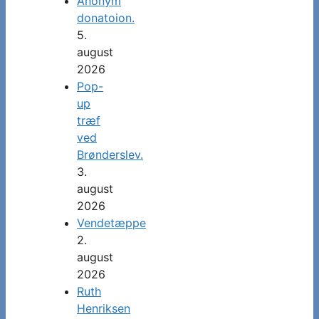
Anonym
donatoion.
5.
august
2026
Pop-
up
træf
ved
Brønderslev.
3.
august
2026
Vendetæppe
2.
august
2026
Ruth
Henriksen