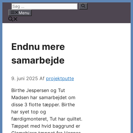
Hop
Søg
til
efter:
Menu
indhold
Endnu mere
samarbejde
9. juni 2025
Af
projektputte
Birthe Jespersen og Tut
Madsen har samarbejdet om
disse 3 flotte tæpper. Birthe
har syet top og
færdigmonteret, Tut har quiltet.
Tæppet med hvid baggrund er
Glamsbjerg tæppet fra Hannes