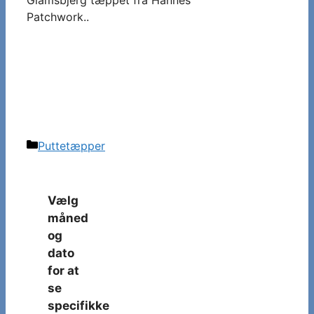
Patchwork..
Kategorier
Puttetæpper
Vælg
måned
og
dato
for at
se
specifikke