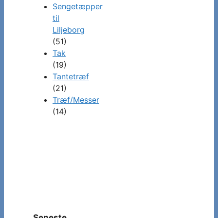
Sengetæpper
til
Liljeborg
(51)
Tak
(19)
Tantetræf
(21)
Træf/Messer
(14)
Seneste