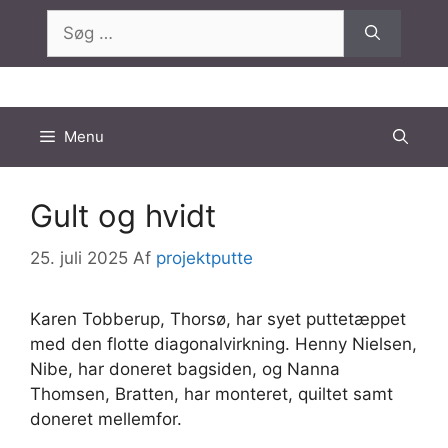
Hop
Søg
til
efter:
indhold
Menu
Gult og hvidt
25. juli 2025
Af
projektputte
Karen Tobberup, Thorsø, har syet puttetæppet
med den flotte diagonalvirkning. Henny Nielsen,
Nibe, har doneret bagsiden, og Nanna
Thomsen, Bratten, har monteret, quiltet samt
doneret mellemfor.