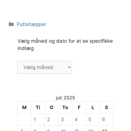
Kategorier
Puttetæpper
Vælg måned og dato for at se specifikke
indlæg
Vælg
måned
og
dato
for
juli 2025
at
se
M
Ti
O
To
F
L
S
specifikke
1
2
3
4
5
6
indlæg