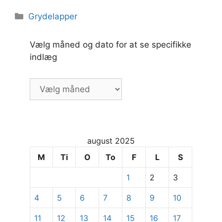
Kategorier
Grydelapper
Vælg måned og dato for at se specifikke
indlæg
Vælg
måned
og
dato
for
august 2025
at
se
M
Ti
O
To
F
L
S
specifikke
1
2
3
indlæg
4
5
6
7
8
9
10
11
12
13
14
15
16
17