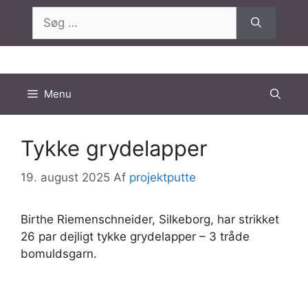
Hop
Søg
til
efter:
indhold
Menu
Tykke grydelapper
19. august 2025
Af
projektputte
Birthe Riemenschneider, Silkeborg, har strikket
26 par dejligt tykke grydelapper – 3 tråde
bomuldsgarn.