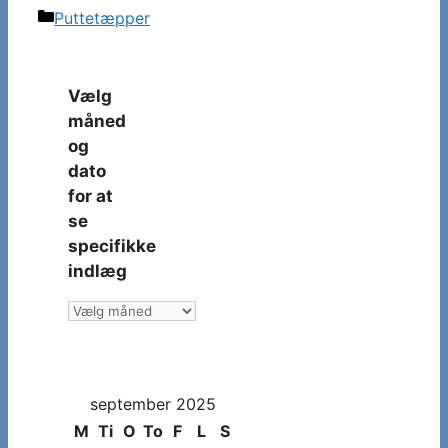
Kategorier
Puttetæpper
Vælg
måned
og
dato
for at
se
specifikke
indlæg
Vælg
måned
og
dato
september 2025
for
at
M
Ti
O
To
F
L
S