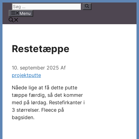
Hop
Søg
til
efter:
Menu
indhold
Restetæppe
10. september 2025
Af
projektputte
Nåede lige at få dette putte
tæppe færdig, så det kommer
med på lørdag. Restefirkanter i
3 størrelser. Fleece på
bagsiden.