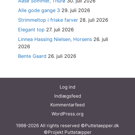
Aase Sommer, Thurø
30. juli 2026
Alle gode gange 3
29. juli 2026
Strimmeltop i friske farver
28. juli 2026
Elegant top
27. juli 2026
Linnea Hassing Nielsen, Horsens
26. juli
2026
Bente Gaard
26. juli 2026
Log ind
Indlægsfeed
Kommentarfeed
WordPress.org
1998-2026 All rights reserved ©Puttetaepper.dk
©Projekt Puttetæpper