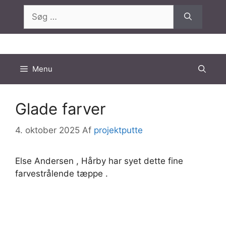
Hop
Søg
til
efter:
indhold
Menu
Glade farver
4. oktober 2025
Af
projektputte
Else Andersen , Hårby har syet dette fine
farvestrålende tæppe .