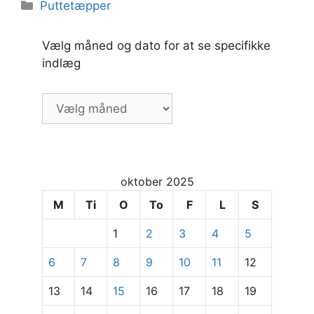
Kategorier
Puttetæpper
Vælg måned og dato for at se specifikke
indlæg
Vælg
måned
og
dato
for
oktober 2025
at
se
M
Ti
O
To
F
L
S
specifikke
1
2
3
4
5
indlæg
6
7
8
9
10
11
12
13
14
15
16
17
18
19