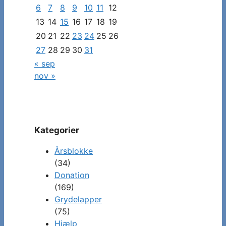
specifikke
6
7
8
9
10
11
12
indlæg
13
14
15
16
17
18
19
20
21
22
23
24
25
26
27
28
29
30
31
« sep
nov »
Kategorier
Årsblokke
(34)
Donation
(169)
Grydelapper
(75)
Hjælp