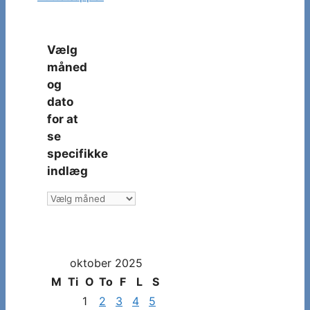
Vælg
måned
og
dato
for at
se
specifikke
indlæg
Vælg
måned
og
dato
oktober 2025
for
at
M
Ti
O
To
F
L
S
se
1
2
3
4
5