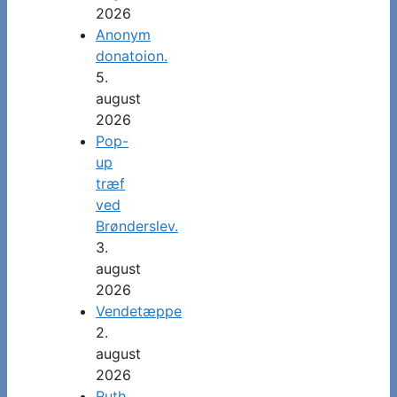
2026
Anonym
donatoion.
5.
august
2026
Pop-
up
træf
ved
Brønderslev.
3.
august
2026
Vendetæppe
2.
august
2026
Ruth