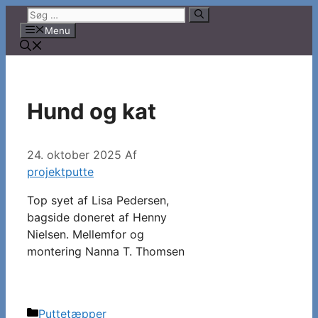
Hop
Søg
til
efter:
Menu
indhold
Hund og kat
24. oktober 2025
Af
projektputte
Top syet af Lisa Pedersen,
bagside doneret af Henny
Nielsen. Mellemfor og
montering Nanna T. Thomsen
Kategorier
Puttetæpper