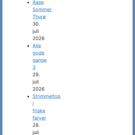
Aase
Sommer,
Thurø
30.
juli
2026
Alle
gode
gange
3
29.
juli
2026
Strimmeltop
i
friske
farver
28.
juli