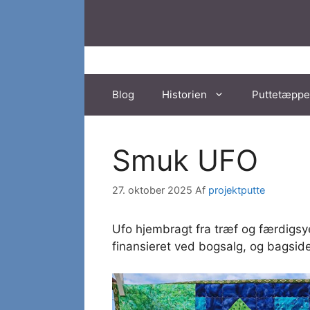
Hop
til
indhold
Blog
Historien
Puttetæppe
Smuk UFO
27. oktober 2025
Af
projektputte
Ufo hjembragt fra træf og færdigsy
finansieret ved bogsalg, og bagside