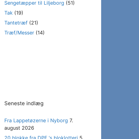
Sengetæpper til Liljeborg
(51)
Tak
(19)
Tantetræf
(21)
Træf/Messer
(14)
Seneste indlæg
Fra Lappetøzerne i Nyborg
7.
august 2026
20 blokke fra DPF ‘s bloklotteri
5.