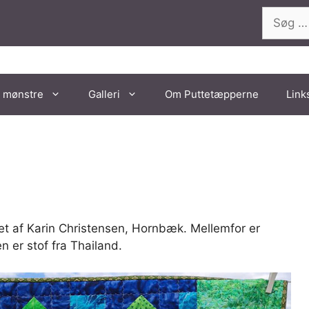
Søg
efter:
 mønstre
Galleri
Om Puttetæpperne
Link
et af Karin Christensen, Hornbæk. Mellemfor er
n er stof fra Thailand.