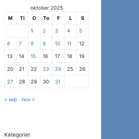
at
oktober 2025
se
specifikke
M
Ti
O
To
F
L
S
indlæg
1
2
3
4
5
6
7
8
9
10
11
12
13
14
15
16
17
18
19
20
21
22
23
24
25
26
27
28
29
30
31
« sep
nov »
Kategorier