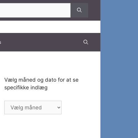
s
Vælg måned og dato for at se
specifikke indlæg
Vælg
måned
og
dato
for