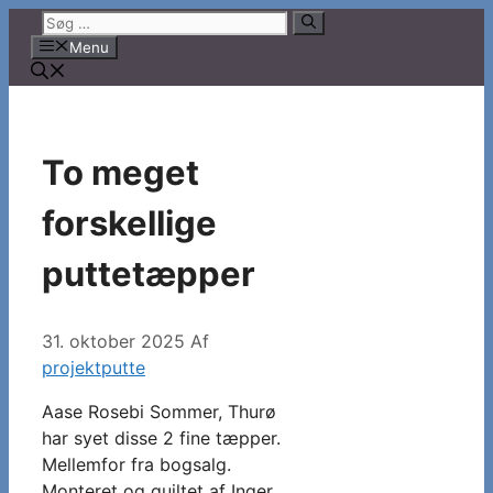
Hop
Søg
til
efter:
Menu
indhold
To meget
forskellige
puttetæpper
31. oktober 2025
Af
projektputte
Aase Rosebi Sommer, Thurø
har syet disse 2 fine tæpper.
Mellemfor fra bogsalg.
Monteret og quiltet af Inger