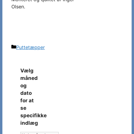
Olsen.
Kategorier
Puttetæpper
Vælg
måned
og
dato
for at
se
specifikke
indlæg