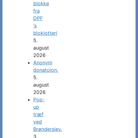
blokke
fra
DPF
‘s
bloklotteri
5.
august
2026
Anonym
donatoion.
5.
august
2026
Pop-
up
træf
ved
Brønderslev.
3.