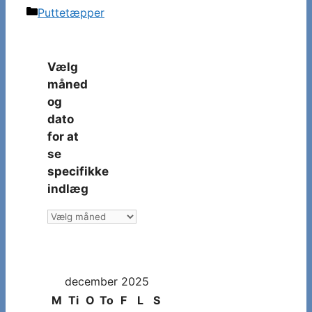
Kategorier
Puttetæpper
Vælg
måned
og
dato
for at
se
specifikke
indlæg
Vælg
måned
og
dato
december 2025
for
at
M
Ti
O
To
F
L
S