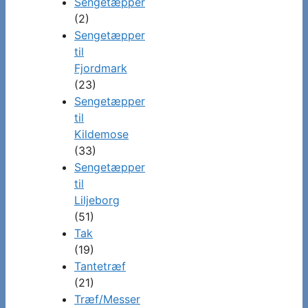
Sengetæpper
(2)
Sengetæpper
til
Fjordmark
(23)
Sengetæpper
til
Kildemose
(33)
Sengetæpper
til
Liljeborg
(51)
Tak
(19)
Tantetræf
(21)
Træf/Messer