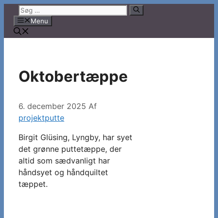
Hop
Søg
til
efter:
Menu
indhold
Oktobertæppe
6. december 2025
Af
projektputte
Birgit Glüsing, Lyngby, har syet
det grønne puttetæppe, der
altid som sædvanligt har
håndsyet og håndquiltet
tæppet.