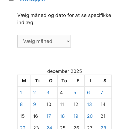
Vælg måned og dato for at se specifikke
indlæg
Vælg
måned
og
dato
for
december 2025
at
se
M
Ti
O
To
F
L
S
specifikke
1
2
3
4
5
6
7
indlæg
8
9
10
11
12
13
14
15
16
17
18
19
20
21
22
23
24
25
26
27
28