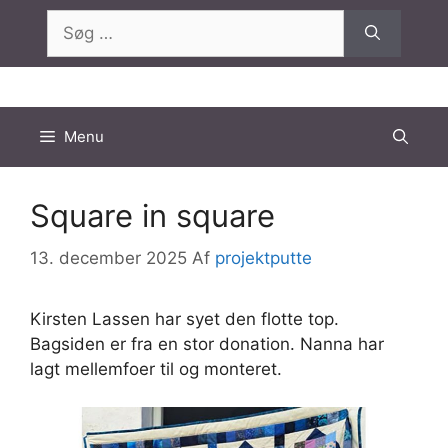
Hop
Søg
til
efter:
indhold
Menu
Square in square
13. december 2025
Af
projektputte
Kirsten Lassen har syet den flotte top.
Bagsiden er fra en stor donation. Nanna har
lagt mellemfoer til og monteret.