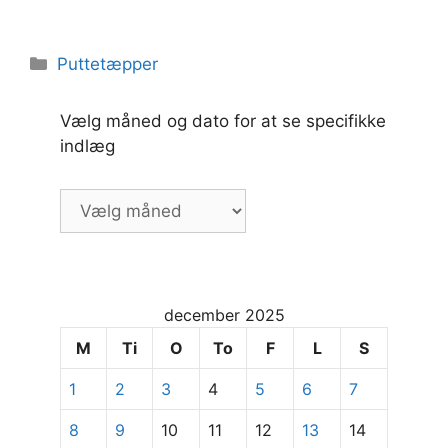
Kategorier
Puttetæpper
Vælg måned og dato for at se specifikke
indlæg
Vælg
måned
og
dato
for
december 2025
at
se
M
Ti
O
To
F
L
S
specifikke
1
2
3
4
5
6
7
indlæg
8
9
10
11
12
13
14