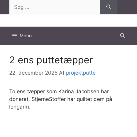
Hop
Søg
til
efter:
indhold
Menu
2 ens puttetæpper
22. december 2025
Af
projektputte
To ens tæpper som Karina Jacobsen har
doneret. StjerneStoffer har quiltet dem på
longarm.