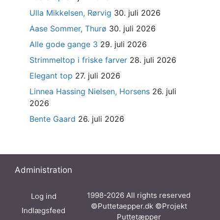
Ulla Mikkelsen, Rørvig
30. juli 2026
Aase Sommer, Thurø
30. juli 2026
Alle gode gange 3
29. juli 2026
Strimmeltop i friske farver
28. juli 2026
Elegant top
27. juli 2026
Linnea Hassing Nielsen, Horsens
26. juli
2026
Bente Gaard
26. juli 2026
Administration
1998-2026 All rights reserved
Log ind
©Puttetaepper.dk ©Projekt
Indlægsfeed
Puttetæpper