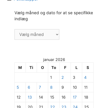
Vælg måned og dato for at se specifikke
indlæg
Vælg
måned
og
dato
for
januar 2026
at
se
M
Ti
O
To
F
L
S
specifikke
1
2
3
4
indlæg
5
6
7
8
9
10
11
12
13
14
15
16
17
18
19
20
21
22
23
24
25