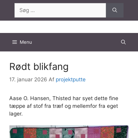
Hop
Søg
til
efter:
indhold
Menu
Rødt blikfang
17. januar 2026
Af
projektputte
Aase O. Hansen, Thisted har syet dette fine
tæppe af stof fra træf og mellemfor fra eget
lager.