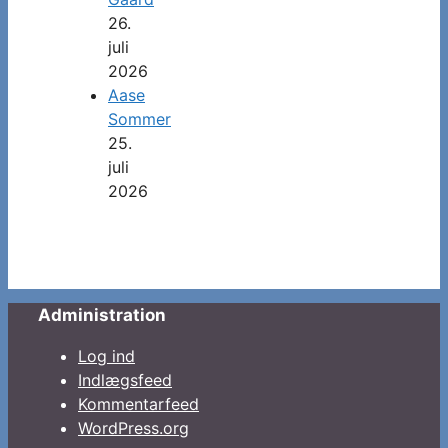
26.
juli
2026
Aase
Sommer
25.
juli
2026
Administration
Log ind
Indlægsfeed
Kommentarfeed
WordPress.org