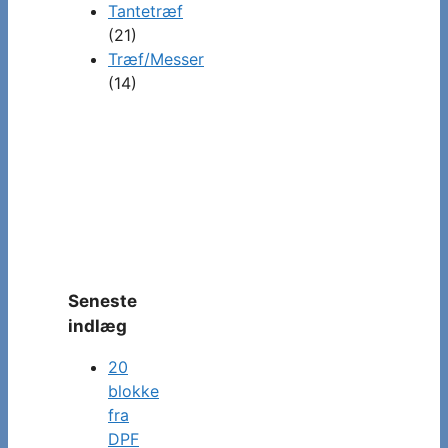
Tantetræf
(21)
Træf/Messer
(14)
Seneste
indlæg
20
blokke
fra
DPF