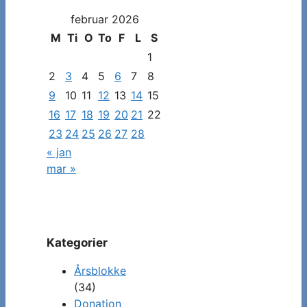
dato
februar 2026
for
at
M
Ti
O
To
F
L
S
se
1
specifikke
2
3
4
5
6
7
8
indlæg
9
10
11
12
13
14
15
16
17
18
19
20
21
22
23
24
25
26
27
28
« jan
mar »
Kategorier
Årsblokke
(34)
Donation