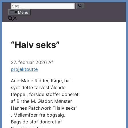
Hop
Søg
til
efter:
Menu
indhold
“Halv seks”
27. februar 2026
Af
projektputte
Ane-Marie Ridder, Køge, har
syet dette farvestrålende
tæppe , forside stoffer doneret
af Birthe M. Glador. Mønster
Hannes Patchwork “Halv seks”
. Mellemfoer fra bogsalg.
Bagside stof doneret af